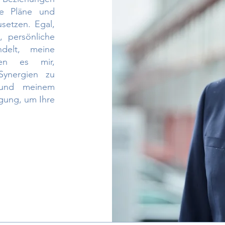
re Pläne und
setzen. Egal,
, persönliche
delt, meine
hen es mir,
Synergien zu
 und meinem
ügung, um Ihre