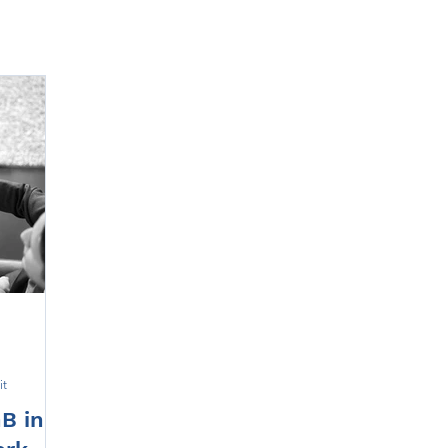
it
B in