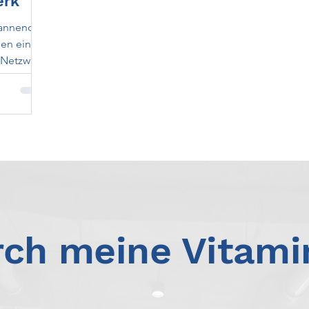
erk
pannende
ben einen
r Netzwerk
ch meine Vitam