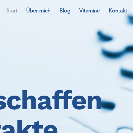
Start
Über mich
Blog
Vitamine
Kontakt
schaffen
akte